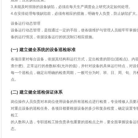
观察，注意缺陷发展。
3.未能及时排除的设备缺陷，必须在每天生产调度会上研究决定如何处理。
4.在安排处理每项缺陷前，必须有相应的措施，明确专人负责，防止缺陷扩大
设备运行动态管理
设备运行动态管理，是指通过一定的手段，使各级维护与管理人员能牢牢掌握
备的运行情况，依据设备运行的状况制订相应措施。
(一) 建立健全系统的设备巡检标准
各项目要对每台设备，依据其结构和运行方式，定出检查的部位(巡检点)、内容
查什麽)、正常运行的叁数标准(允许的值)，并针对设备的具体运行特点，对设
每一个巡检点，确定出明确的检查周期，一般可分为时、班、日、周、旬、月
点。
(二) 建立健全巡检保证体系
岗位操作人员负责对本岗位使用设备的所有巡检点进行检查，专业维修人员要
对重点设备的巡检任务。各项目都要根据设备的多少和复杂程度，确定设置专
检工
的人数和人选，专职巡检工除负责承包重要的巡检点之外，要全面掌握设备运
态。